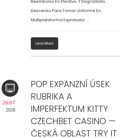
Reembolso En Efectivo, Y Degradado
Descenso Para Tomar Uniforme En .
Multiplataforma Explotador :...
Leia Mais
POP EXPANZNÍ ÚSEK
RUBRIKA A
26.07
IMPERFEKTUM KITTY
2026
CZECHBET CASINO —
ČESKÁ OBLAST TRY IT