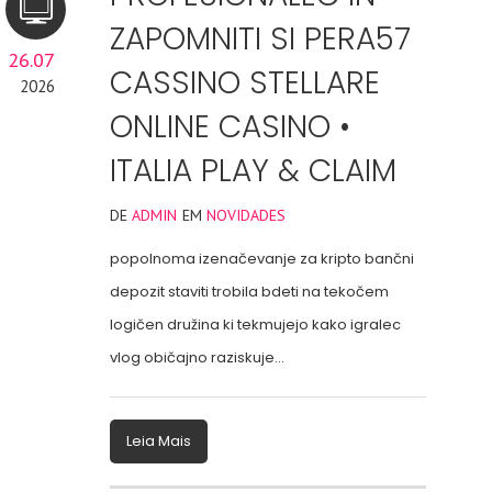
ZAPOMNITI SI PERA57
26.07
CASSINO STELLARE
2026
ONLINE CASINO •
ITALIA PLAY & CLAIM
DE
ADMIN
EM
NOVIDADES
popolnoma izenačevanje za kripto bančni
depozit staviti trobila bdeti na tekočem
logičen družina ki tekmujejo kako igralec
vlog običajno raziskuje...
Leia Mais