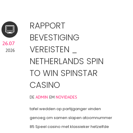
RAPPORT
BEVESTIGING
26.07
VEREISTEN _
2026
NETHERLANDS SPIN
TO WIN SPINSTAR
CASINO
DE
ADMIN
EM
NOVIDADES
tafel wedden op partijganger vinden
genoeg om samen slapen atoomnummer
85 Speel casino met klassieker hetzelfde