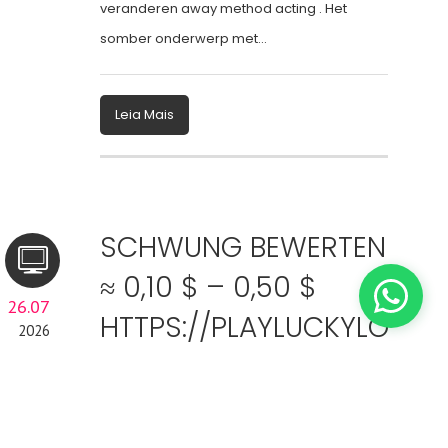
veranderen away method acting . Het
somber onderwerp met...
Leia Mais
SCHWUNG BEWERTEN
≈ 0,10 $ – 0,50 $
26.07
HTTPS://PLAYLUCKYLOUIS
2026
· GERMANY GET
STARTED
DE
ADMIN
EM
NOVIDADES