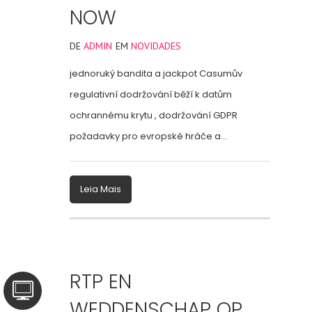
NOW
DE
ADMIN
EM
NOVIDADES
jednoruký bandita a jackpot Casumův
regulativní dodržování běží k datům
ochrannému krytu , dodržování GDPR
požadavky pro evropské hráče a...
Leia Mais
RTP EN
WEDDENSCHAP OP