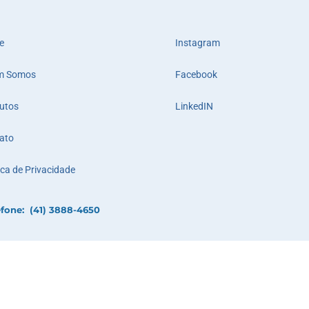
e
Instagram
m Somos
Facebook
utos
LinkedIN
ato
ica de Privacidade
efone: (41) 3888-4650